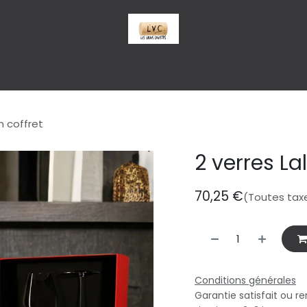
us
À propos
Aide
n coffret
2 verres La
70,25
€
(Toutes tax
Conditions générales
Garantie satisfait ou r